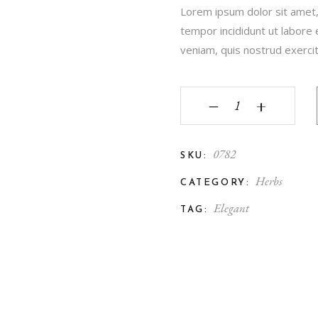
Lorem ipsum dolor sit amet,
tempor incididunt ut labore
veniam, quis nostrud exercita
Saguaro quantity
‒
+
0782
SKU:
Herbs
CATEGORY:
Elegant
TAG: